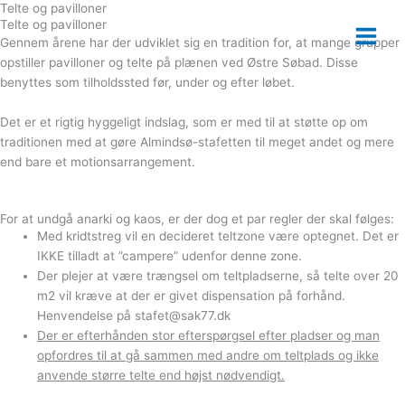
Telte og pavilloner
Gå
Main
Telte og pavilloner
til
Gennem årene har der udviklet sig en tradition for, at mange grupper
Menu
indholdet
opstiller pavilloner og telte på plænen ved Østre Søbad. Disse
benyttes som tilholdssted før, under og efter løbet.
Det er et rigtig hyggeligt indslag, som er med til at støtte op om
traditionen med at gøre Almindsø-stafetten til meget andet og mere
end bare et motionsarrangement.
For at undgå anarki og kaos, er der dog et par regler der skal følges:
Med kridtstreg vil en decideret teltzone være optegnet. Det er
IKKE tilladt at ”campere” udenfor denne zone.
Der plejer at være trængsel om teltpladserne, så telte over 20
m2 vil kræve at der er givet dispensation på forhånd.
Henvendelse på stafet@sak77.dk
Der er efterhånden stor efterspørgsel efter pladser og man
opfordres til at gå sammen med andre om teltplads og ikke
anvende større telte end højst nødvendigt.