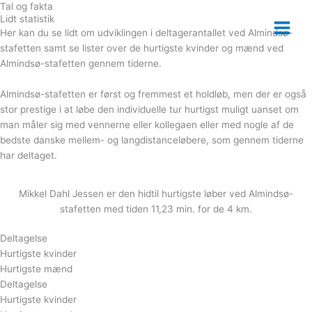
Tal og fakta
Gå
Main
Lidt statistik
til
Her kan du se lidt om udviklingen i deltagerantallet ved Almindsø-
Menu
indholdet
stafetten samt se lister over de hurtigste kvinder og mænd ved
Almindsø-stafetten gennem tiderne.
Almindsø-stafetten er først og fremmest et holdløb, men der er også
stor prestige i at løbe den individuelle tur hurtigst muligt uanset om
man måler sig med vennerne eller kollegaen eller med nogle af de
bedste danske mellem- og langdistanceløbere, som gennem tiderne
har deltaget.
Mikkel Dahl Jessen er den hidtil hurtigste løber ved Almindsø-
stafetten med tiden 11,23 min. for de 4 km.
Deltagelse
Hurtigste kvinder
Hurtigste mænd
Deltagelse
Hurtigste kvinder